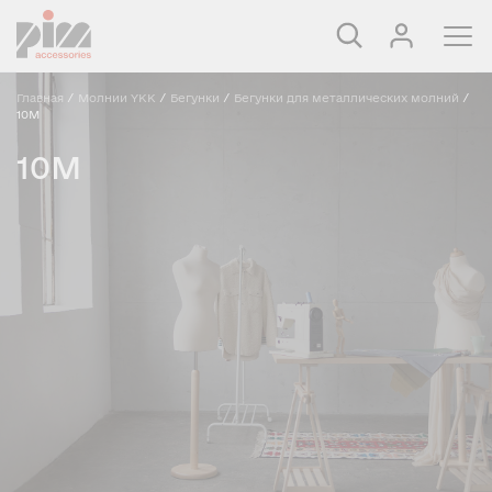
Главная
/
Молнии YKK
/
Бегунки
/
Бегунки для металлических молний
/
10M
10M