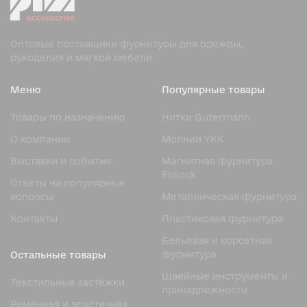
Оптовые поставщики фурнитуры для одежды,
рукоделия и мягкой мебели
Меню
Популярные товары
Товары по назначению
Нитки Gutermann
О компании
Молнии YKK
Выставки и события
Магнитная фурнитура
Fidlock
Ответы на популярные
вопросы
Металлическая фурнитура
Контакты
Пластиковая фурнитура
Бельевая и корсетная
фурнитура
Остальные товары
Швейные инструменты и
Текстильные застёжки
принадлежности
Ременная и эластичная