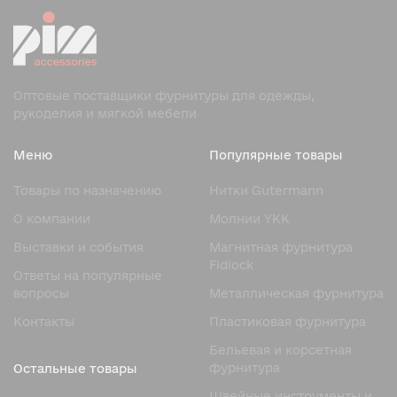
Оптовые поставщики фурнитуры для одежды,
рукоделия и мягкой мебели
Меню
Популярные товары
Товары по назначению
Нитки Gutermann
О компании
Молнии YKK
Выставки и события
Магнитная фурнитура
Fidlock
Ответы на популярные
вопросы
Металлическая фурнитура
Контакты
Пластиковая фурнитура
Бельевая и корсетная
фурнитура
Остальные товары
Швейные инструменты и