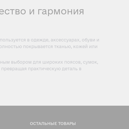
ество и гармония
льзуется в одежде, аксессуарах, обуви и
полностью покрывается тканью, кожей или
ьным выбором для широких поясов, сумок,
, превращая практическую деталь в
ение обеспечивает надёжность и
ть и стабильность формы.
ОСТАЛЬНЫЕ ТОВАРЫ