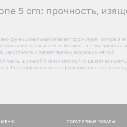
ne 5 cm: прочность, изящ
ивно-функциональный элемент фурнитуры, который испо
этой модели заключается в обтяжке — её поверхность 
ю целостность и делает пряжку визуально мягкой.
ой ленты шириной 5 сантиметров, что делает её идеал
тов. Такая пряжка сочетает функциональность и стиль
очной конструкцией, продуманной до мелочей. Её стро
и.
 ударопрочного пластика (ABS). Обеспечивает прочнос
МЕНЮ
ПОПУЛЯРНЫЕ ТОВАРЫ