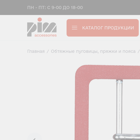
ПН - ПТ: С 9-00 ДО 18-00
КАТАЛОГ ПРОДУКЦИИ
Главная
/
Обтяжные пуговицы, пряжки и пояса
/