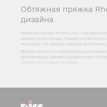
Обтяжная пряжка Rho
дизайна
Обтяжная пряжка Rhone 5 cm — это декорат
предметах интерьера. Главная особенность 
экокожей, что придаёт изделию эстетическу
Модель Rhone 5 cm разработана для ременн
декоративных ремней и дизайнерских проек
эффектный элемент дизайна.
Конструкция и особенности
Обтяжная пряжка Rhone 5 cm отличается пр
долговечность при ежедневной эксплуатаци
Основные элементы конструкции:
Каркас (основа) — выполнен из металла или