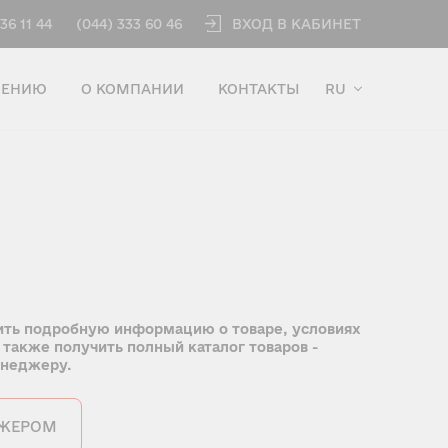
ВХОД В КАБИНЕТ
36 11 44
(044) 333 60 46
ЧЕНИЮ
О КОМПАНИИ
КОНТАКТЫ
RU
ить подробную информацию о товаре, условиях
 также получить полный каталог товаров -
енеджеру.
ДЖЕРОМ