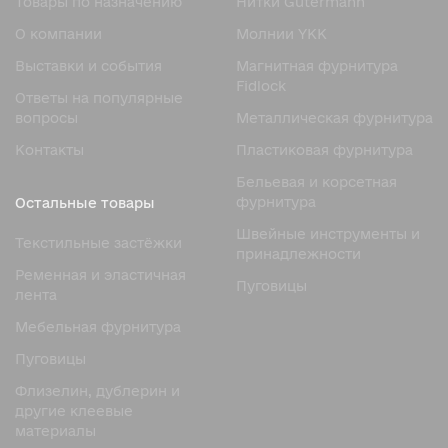
Товары по назначению
Нитки Gutermann
Особенность такой молнии заключается в высоком
О компании
Молнии YKK
качестве обработки элементов, плавной работе
Выставки и события
Магнитная фурнитура
механизма и привлекательном внешнем виде.
Fidlock
Рулонный формат позволяет использовать молнию для
Ответы на популярные
различных изделий и выбирать необходимую длину в
вопросы
Металлическая фурнитура
зависимости от задачи.
Контакты
Пластиковая фурнитура
Преимущества рулонной
Бельевая и корсетная
молнии YKK
фурнитура
Остальные товары
Швейные инструменты и
Популярность, которую приобрела изысканная
Текстильные застёжки
принадлежности
рулонная ykk молния, обусловлена сочетанием
Ременная и эластичная
надежности, долговечности и стильного дизайна.
Пуговицы
лента
Ключевые преимущества:
Мебельная фурнитура
Премиальный внешний вид
Пуговицы
Плавный ход бегунка
Флизелин, дублерин и
Высокая прочность конструкции
другие клеевые
материалы
Эстетичная обработка элементов