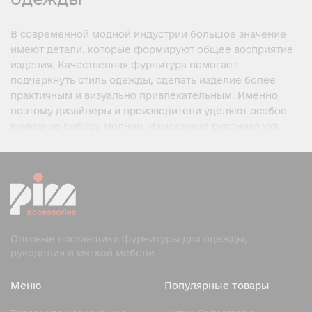
В современной модной индустрии большое значение
имеют детали, которые формируют общее восприятие
изделия. Качественная фурнитура помогает
подчеркнуть стиль одежды, сделать изделие более
практичным и визуально привлекательным. Именно
поэтому дизайнеры и производители уделяют особое
внимание выбору молний. Изысканная рулонная ykk
молния — это сочетание надежности, эстетики и
премиального внешнего вида для создания стильной
продукции высокого уровня.
Что представляет собой
изысканная рулонная YKK
молния
Оптовые поставщики фурнитуры для одежды,
рукоделия и мягкой мебели
Изысканная рулонная ykk молния — это рулонная
застежка премиального уровня, предназначенная для
Меню
Популярные товары
одежды, аксессуаров и изделий, где важны не только
функциональность, но и эстетика.