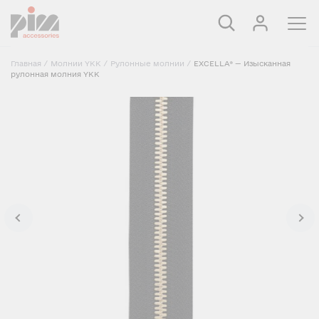
Главная
/
Молнии YKK
/
Рулонные молнии
/
EXCELLA® — Изысканная
рулонная молния YKK