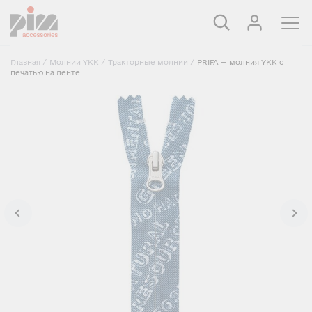
Главная
/
Молнии YKK
/
Тракторные молнии
/
PRIFA — молния YKK с
печатью на ленте