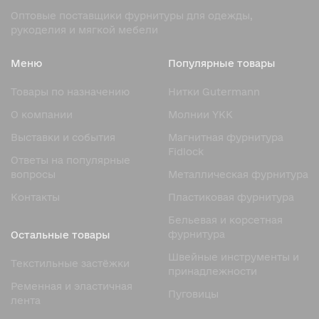
корсетных костей
Оптовые поставщики фурнитуры для одежды,
рукоделия и мягкой мебели
Главная задача корсетных костей — поддерживать
форму изделия и тело владельца, сохраняя при этом
Меню
Популярные товары
комфорт при движении. Они выполняют сразу
несколько функций:
Товары по назначению
Нитки Gutermann
Формирование силуэта. Кости помогают подчеркнуть
О компании
Молнии YKK
талию и линию груди, создавая характерный изгиб,
Выставки и события
Магнитная фурнитура
свойственный корсетам.
Fidlock
Ответы на популярные
Поддержка ткани. Они предотвращают деформацию
вопросы
Металлическая фурнитура
ткани, складки и перекруты.
Контакты
Пластиковая фурнитура
Распределение нагрузки. Благодаря костям натяжение
от шнуровки или застёжек распределяется равномерно
Бельевая и корсетная
по всей длине корсета.
фурнитура
Остальные товары
Долговечность изделия. Жёсткий каркас защищает
Швейные инструменты и
Текстильные застёжки
ткань от растяжения и продлевает срок службы
принадлежности
изделия.
Ременная и эластичная
Пуговицы
лента
Без качественных костей даже самый красивый корсет