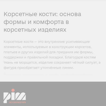
Корсетные кости: основа
формы и комфорта в
корсетных изделиях
Корсетные кости — это внутренние усиливающие
элементы, используемые в конструкции корсетов,
платьев и других изделий для придания им формы,
поддержки и правильной посадки. Благодаря костям
ткань не морщится, изделие сохраняет чёткий силуэт, а
фигура приобретает утончённые линии.
Современные корсетные кости изготавливаются из
разных материалов — от гибких пластиков до прочной
стали, что позволяет подобрать оптимальный вариант
для любого типа изделия: от лёгких корсажей до
профессиональных утягивающих корсетов.
Назначение и функции