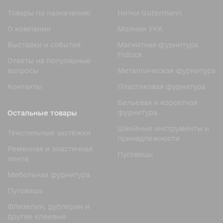
Обтяжная пряжка Jade 3 cm состоит из нескольких
Товары по назначению
Нитки Gutermann
элементов, которые формируют прочную, эстетичную и
О компании
Молнии YKK
долговечную конструкцию:
Выставки и события
Магнитная фурнитура
Основание — жёсткий каркас из металла или прочного
Fidlock
пластика (ABS), устойчивый к деформации и
Ответы на популярные
нагрузкам;
вопросы
Металлическая фурнитура
Обтяжка — покрытие, выполненное из ткани,
Контакты
Пластиковая фурнитура
натуральной кожи, экокожи, бархата, замши или
Бельевая и корсетная
другого декоративного материала;
фурнитура
Остальные товары
Рамка и дужка — служат для удержания и
Швейные инструменты и
регулировки ремня или ленты;
Текстильные застёжки
принадлежности
Форма — может быть овальной, прямоугольной или
Ременная и эластичная
Пуговицы
квадратной, в зависимости от дизайна модели.
лента
Отличительная особенность пряжки Jade — безупречная
Мебельная фурнитура
гладкость и точность линий. Обтяжка выполняется
Пуговицы
вручную или на специализированном оборудовании, что
обеспечивает идеальное натяжение материала и
Флизелин, дублерин и
отсутствие складок.
другие клеевые