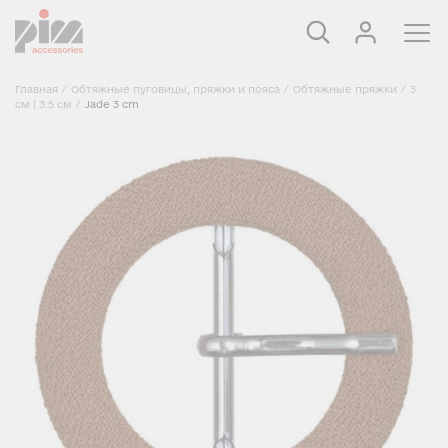
Главная
/
Обтяжные пуговицы, пряжки и пояса
/
Обтяжные пряжки
/
3
см | 3.5 см
/
Jade 3 cm