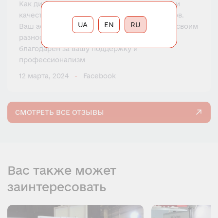
Как дизайнер интерьера я ищу уникальную и
качественную фурнитуру для своих проектов.
UA
EN
RU
Ваш ассортимент товаров всегда поражает своим
разнообразием и новаторством. Я очень
благодарен за вашу поддержку и
профессионализм
12 марта, 2024
Facebook
СМОТРЕТЬ ВСЕ ОТЗЫВЫ
Вас также может
заинтересовать